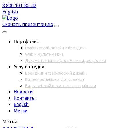
8 800 101-80-42
English
Скачать презентацию
Портфолио
Графический дизайн и брендинг
Web и мультимедиа
Документальные фильмы и видео ролики
Услуги студии
Брендинг и графический дизайн
Видеопродакшн и фотосъемка
Виды веб-сайтов и этапы разработки
Новости
Контакты
English
Метки
Метки