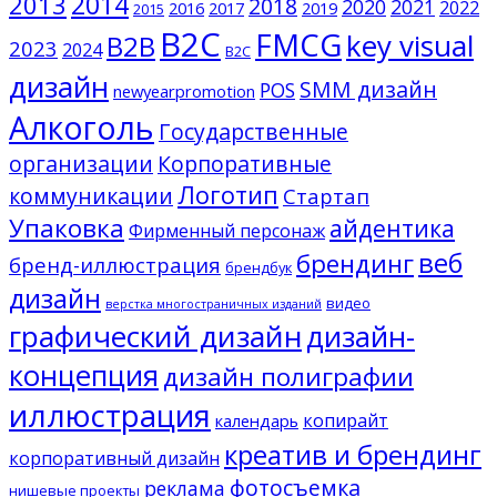
2014
2013
2018
2020
2021
2022
2016
2017
2019
2015
B2C
FMCG
key visual
B2B
2023
2024
B2С
дизайн
SMM дизайн
POS
newyearpromotion
Алкоголь
Государственные
организации
Корпоративные
Логотип
коммуникации
Стартап
Упаковка
айдентика
Фирменный персонаж
веб
брендинг
бренд-иллюстрация
брендбук
дизайн
видео
верстка многостраничных изданий
графический дизайн
дизайн-
концепция
дизайн полиграфии
иллюстрация
копирайт
календарь
креатив и брендинг
корпоративный дизайн
фотосъемка
реклама
нишевые проекты