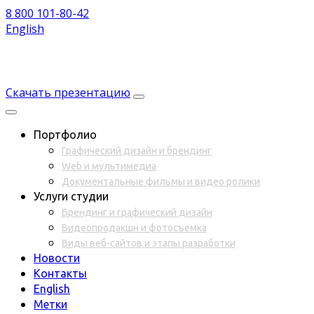
8 800 101-80-42
English
Скачать презентацию
Портфолио
Графический дизайн и брендинг
Web и мультимедиа
Документальные фильмы и видео ролики
Услуги студии
Брендинг и графический дизайн
Видеопродакшн и фотосъемка
Виды веб-сайтов и этапы разработки
Новости
Контакты
English
Метки