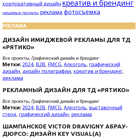
креатив и брендинг
корпоративный дизайн
фотосъемка
реклама
нишевые проекты
РЕКЛАМА
ДИЗАЙН ИМИДЖЕВОЙ РЕКЛАМЫ ДЛЯ ТД
«РЯТИКО»
Все проекты, Графический дизайн и брендинг
Метки:
2024
,
B2B
,
FMCG
,
Алкоголь
,
графический
дизайн
,
дизайн полиграфии
,
креатив и брендинг
,
реклама
РЕКЛАМНЫЙ ДИЗАЙН ДЛЯ ТД «РЯТИКО»
Все проекты, Графический дизайн и брендинг
Метки:
2024
,
B2B
,
FMCG
,
Алкоголь
,
выставочный
стенд
,
графический дизайн
,
реклама
ШАМПАНСКОЕ VICTOR DRAVIGNY АБРАУ-
ДЮРСО: ДИЗАЙН KEY VISUAL(A)