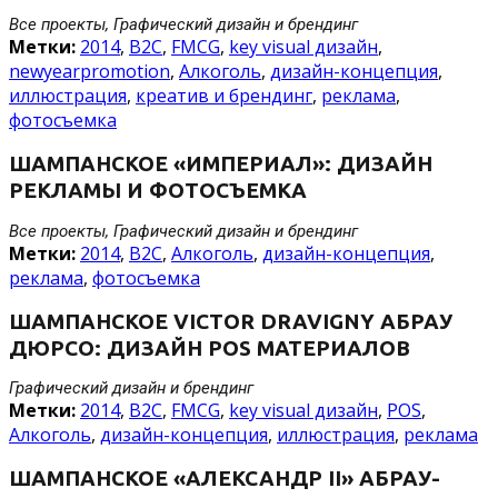
Все проекты, Графический дизайн и брендинг
Метки:
2014
,
B2C
,
FMCG
,
key visual дизайн
,
newyearpromotion
,
Алкоголь
,
дизайн-концепция
,
иллюстрация
,
креатив и брендинг
,
реклама
,
фотосъемка
ШАМПАНСКОЕ «ИМПЕРИАЛ»: ДИЗАЙН
РЕКЛАМЫ И ФОТОСЪЕМКА
Все проекты, Графический дизайн и брендинг
Метки:
2014
,
B2C
,
Алкоголь
,
дизайн-концепция
,
реклама
,
фотосъемка
ШАМПАНСКОЕ VICTOR DRAVIGNY АБРАУ
ДЮРСО: ДИЗАЙН POS МАТЕРИАЛОВ
Графический дизайн и брендинг
Метки:
2014
,
B2C
,
FMCG
,
key visual дизайн
,
POS
,
Алкоголь
,
дизайн-концепция
,
иллюстрация
,
реклама
ШАМПАНСКОЕ «АЛЕКСАНДР II» АБРАУ-