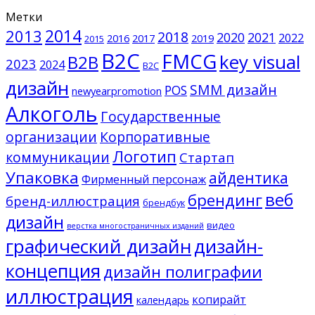
Метки
2014
2013
2018
2020
2021
2022
2016
2017
2019
2015
B2C
FMCG
key visual
B2B
2023
2024
B2С
дизайн
SMM дизайн
POS
newyearpromotion
Алкоголь
Государственные
организации
Корпоративные
Логотип
коммуникации
Стартап
Упаковка
айдентика
Фирменный персонаж
веб
брендинг
бренд-иллюстрация
брендбук
дизайн
видео
верстка многостраничных изданий
графический дизайн
дизайн-
концепция
дизайн полиграфии
иллюстрация
копирайт
календарь