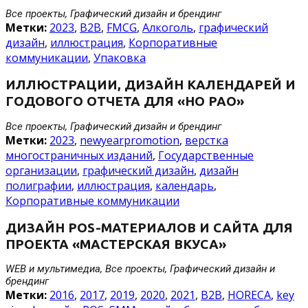
Все проекты, Графический дизайн и брендинг
Метки:
2023
,
B2B
,
FMCG
,
Алкоголь
,
графический
дизайн
,
иллюстрация
,
Корпоративные
коммуникации
,
Упаковка
ИЛЛЮСТРАЦИИ, ДИЗАЙН КАЛЕНДАРЕЙ И
ГОДОВОГО ОТЧЕТА ДЛЯ «НО РАО»
Все проекты, Графический дизайн и брендинг
Метки:
2023
,
newyearpromotion
,
верстка
многостраничных изданий
,
Государственные
организации
,
графический дизайн
,
дизайн
полиграфии
,
иллюстрация
,
календарь
,
Корпоративные коммуникации
ДИЗАЙН POS-МАТЕРИАЛОВ И САЙТА ДЛЯ
ПРОЕКТА «МАСТЕРСКАЯ ВКУСА»
WEB и мультимедиа, Все проекты, Графический дизайн и
брендинг
Метки:
2016
,
2017
,
2019
,
2020
,
2021
,
B2B
,
HORECA
,
key