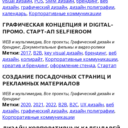
visual дизайн
,
POS
,
SMM дизайн
,
брендинг
,
веб
дизайн
,
графический дизайн
,
дизайн полиграфии
,
календарь
,
Корпоративные коммуникации
ГРАФИЧЕСКАЯ КОНЦЕПЦИЯ И DIGITAL-
ПРОМО. СТАРТ-АП SELFIEROOM
WEB и мультимедиа, Все проекты, Графический дизайн и
брендинг, Документальные фильмы и видео-ролики
Метки:
2017
,
B2B
,
key visual дизайн
,
брендинг
,
веб
дизайн
,
копирайт
,
Корпоративные коммуникации
,
креатив и брендинг
,
оформление стенда
,
Стартап
СОЗДАНИЕ ПОСАДОЧНЫХ СТРАНИЦ И
РЕКЛАМНЫХ МАТЕРИАЛОВ
WEB и мультимедиа, Все проекты, Графический дизайн и
брендинг
Метки:
2020
,
2021
,
2022
,
B2B
,
B2C
,
UX дизайн
,
веб
дизайн
,
графический дизайн
,
дизайн полиграфии
,
Корпоративные коммуникации