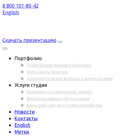
8 800 101-80-42
English
Скачать презентацию
Портфолио
Графический дизайн и брендинг
Web и мультимедиа
Документальные фильмы и видео ролики
Услуги студии
Брендинг и графический дизайн
Видеопродакшн и фотосъемка
Виды веб-сайтов и этапы разработки
Новости
Контакты
English
Метки