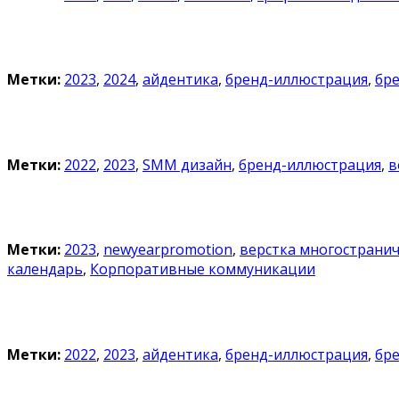
Метки:
2023
,
2024
,
айдентика
,
бренд-иллюстрация
,
бр
Метки:
2022
,
2023
,
SMM дизайн
,
бренд-иллюстрация
,
в
Метки:
2023
,
newyearpromotion
,
верстка многострани
календарь
,
Корпоративные коммуникации
Метки:
2022
,
2023
,
айдентика
,
бренд-иллюстрация
,
бр