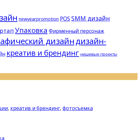
изайн
SMM дизайн
POS
newyearpromotion
Упаковка
ртап
Фирменный персонаж
рафический дизайн
дизайн-
креатив и брендинг
йн
нишевые проекты
ции
,
креатив и брендинг
,
фотосъемка
ка