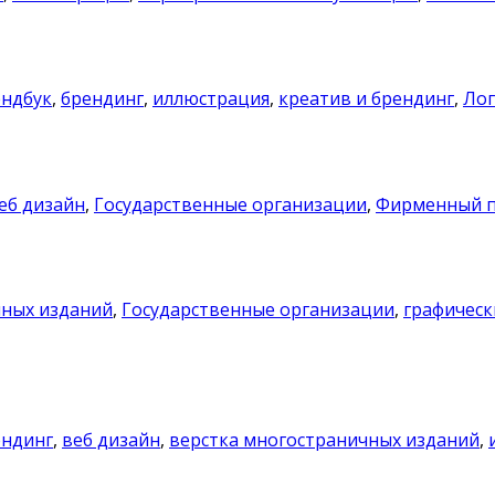
ендбук
,
брендинг
,
иллюстрация
,
креатив и брендинг
,
Ло
еб дизайн
,
Государственные организации
,
Фирменный 
чных изданий
,
Государственные организации
,
графическ
ендинг
,
веб дизайн
,
верстка многостраничных изданий
,