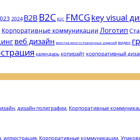
B2C
FMCG
key visual д
B2B
023
2024
B2С
Логотип
и
Корпоративные коммуникации
Ста
г
веб дизайн
динг
видео
верстка многостраничных изданий
страция
копирайт
корпоративный диза
календарь
дизайн
,
дизайн полиграфии
,
Корпоративные коммуника
н
,
иллюстрация
,
Корпоративные коммуникации
,
Упаков