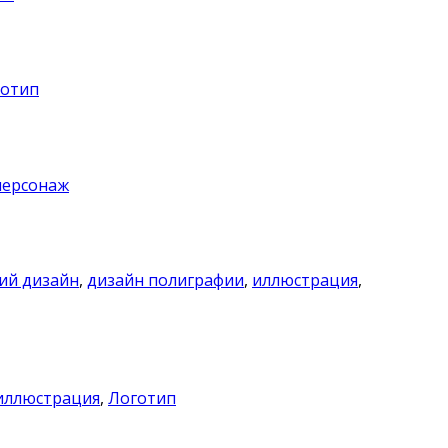
готип
персонаж
ий дизайн
,
дизайн полиграфии
,
иллюстрация
,
иллюстрация
,
Логотип