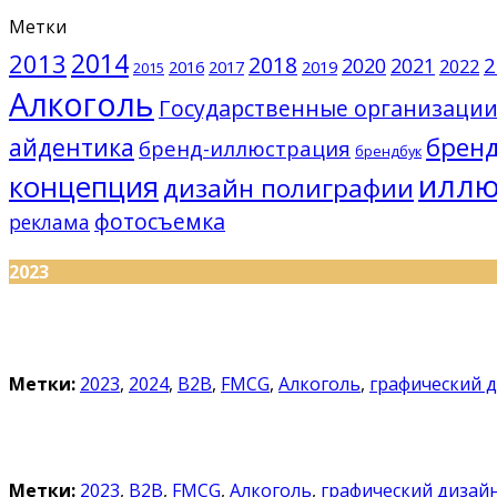
Метки
2014
2013
2018
2
2020
2021
2022
2016
2017
2019
2015
Алкоголь
Государственные организаци
брен
айдентика
бренд-иллюстрация
брендбук
иллю
концепция
дизайн полиграфии
фотосъемка
реклама
2023
Метки:
2023
,
2024
,
B2B
,
FMCG
,
Алкоголь
,
графический 
Метки:
2023
,
B2B
,
FMCG
,
Алкоголь
,
графический дизай