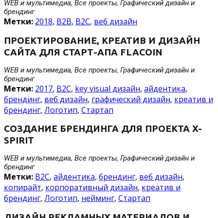
WEB и мультимедиа, Все проекты, Графический дизайн и
брендинг
Метки:
2018
,
B2B
,
B2C
,
веб дизайн
ПРОЕКТИРОВАНИЕ, КРЕАТИВ И ДИЗАЙН
САЙТА ДЛЯ СТАРТ-АПА FLACOIN
WEB и мультимедиа, Все проекты, Графический дизайн и
брендинг
Метки:
2017
,
B2C
,
key visual дизайн
,
айдентика
,
брендинг
,
веб дизайн
,
графический дизайн
,
креатив и
брендинг
,
Логотип
,
Стартап
СОЗДАНИЕ БРЕНДИНГА ДЛЯ ПРОЕКТА X-
SPIRIT
WEB и мультимедиа, Все проекты, Графический дизайн и
брендинг
Метки:
B2C
,
айдентика
,
брендинг
,
веб дизайн
,
копирайт
,
корпоративный дизайн
,
креатив и
брендинг
,
Логотип
,
нейминг
,
Стартап
ДИЗАЙН РЕКЛАМНЫХ МАТЕРИАЛОВ И