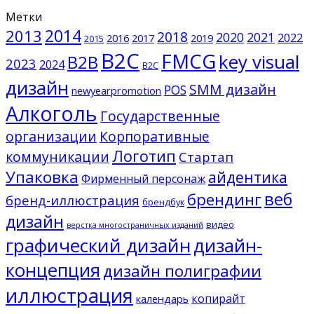
Метки
2014
2013
2018
2020
2021
2022
2016
2017
2019
2015
B2C
FMCG
key visual
B2B
2023
2024
B2С
дизайн
SMM дизайн
POS
newyearpromotion
Алкоголь
Государственные
организации
Корпоративные
Логотип
коммуникации
Стартап
Упаковка
айдентика
Фирменный персонаж
веб
брендинг
бренд-иллюстрация
брендбук
дизайн
видео
верстка многостраничных изданий
графический дизайн
дизайн-
концепция
дизайн полиграфии
иллюстрация
копирайт
календарь