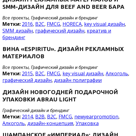
SMM-ДИЗАЙН ДЛЯ BEEF AND BEER БАРА
Все проекты, Графический дизайн и брендинг
Метки:
2016
,
B2C
,
FMCG
,
HORECA
,
key visual дизайн
,
SMM дизайн
,
графический дизайн
,
креатив и
брендинг
ВИНА «ESPIRITU». ДИЗАЙН РЕКЛАМНЫХ
МАТЕРИАЛОВ
Все проекты, Графический дизайн и брендинг
Метки:
2015
,
B2C
,
FMCG
,
key visual дизайн
,
Алкоголь
,
графический дизайн
,
дизайн полиграфии
ДИЗАЙН НОВОГОДНЕЙ ПОДАРОЧНОЙ
УПАКОВКИ ABRAU LIGHT
Графический дизайн и брендинг
Метки:
2014
,
B2B
,
B2C
,
FMCG
,
newyearpromotion
,
Алкоголь
,
дизайн-концепция
,
Упаковка
ШАМПАНСКОЕ «ИМПЕРИАЛ»: ДИЗАЙН