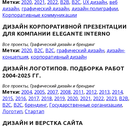
Метки:
2020
,
2021
,
2022
,
B2B
,
B2C
,
UX дизайн
,
веб
дизайн
,
графический дизайн
,
дизайн полиграфии
,
Корпоративные коммуникации
ДИЗАЙН КОРПОРАТИВНОЙ ПРЕЗЕНТАЦИИ
ДЛЯ КОМПАНИИ ELEGANTE INTERNO
Все проекты, Графический дизайн и брендинг
Метки:
2020
,
B2C
,
B2С
,
графический дизайн
,
дизайн-
концепция
,
корпоративный дизайн
ДИЗАЙН ЛОГОТИПОВ. ПОДБОРКА РАБОТ
2004-2025 ГГ.
Все проекты, Графический дизайн и брендинг
Метки:
2004
,
2005
,
2007
,
2008
,
2011
,
2012
,
2013
,
2014
,
2015
,
2016
,
2017
,
2018
,
2019
,
2020
,
2021
,
2022
,
2023
,
B2B
,
B2C
,
B2С
,
брендинг
,
Государственные организации
,
Логотип
,
Стартап
ДИЗАЙН И ВЕРСТКА САЙТА