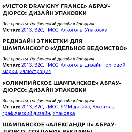
«VICTOR DRAVIGNY FRANCE» АБРАУ-
ДЮРСО: ДИЗАЙН УПАКОВКИ
Все проекты, Графический дизайн и брендинг
Метки:
2013
,
B2C
,
FMCG
,
Алкоголь
,
Упаковка
РЕДИЗАЙН ЭТИКЕТКИ ДЛЯ
ШАМПАНСКОГО «УДЕЛЬНОЕ ВЕДОМСТВО»
Все проекты, Графический дизайн и брендинг
Метки:
2013
,
B2C
,
FMCG
,
Алкоголь
,
дизайн торговой
марки
,
иллюстрация
«ОЛИМПИЙСКОЕ ШАМПАНСКОЕ» АБРАУ-
ДЮРСО: ДИЗАЙН УПАКОВКИ
Все проекты, Графический дизайн и брендинг
Метки:
2013
,
B2C
,
FMCG
,
SMM дизайн
,
Алкоголь
,
графический дизайн
,
Упаковка
ШАМПАНСКОЕ «АЛЕКСАНДР II» АБРАУ-
ДЮРСО: СОЗДАНИЕ РЕКЛАМЫ