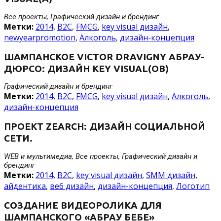
Все проекты, Графический дизайн и брендинг
Метки:
2014
,
B2C
,
FMCG
,
key visual дизайн
,
newyearpromotion
,
Алкоголь
,
дизайн-концепция
ШАМПАНСКОЕ VICTOR DRAVIGNY АБРАУ-
ДЮРСО: ДИЗАЙН KEY VISUAL(ОВ)
Графический дизайн и брендинг
Метки:
2014
,
B2C
,
FMCG
,
key visual дизайн
,
Алкоголь
,
дизайн-концепция
ПРОЕКТ ZEARCH: ДИЗАЙН СОЦИАЛЬНОЙ
СЕТИ.
WEB и мультимедиа, Все проекты, Графический дизайн и
брендинг
Метки:
2014
,
B2C
,
key visual дизайн
,
SMM дизайн
,
айдентика
,
веб дизайн
,
дизайн-концепция
,
Логотип
СОЗДАНИЕ ВИДЕОРОЛИКА ДЛЯ
ШАМПАНСКОГО «АБРАУ БЕБЕ»