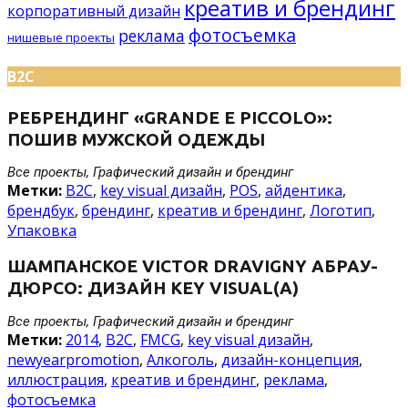
креатив и брендинг
корпоративный дизайн
фотосъемка
реклама
нишевые проекты
B2C
РЕБРЕНДИНГ «GRANDE E PICCOLO»:
ПОШИВ МУЖСКОЙ ОДЕЖДЫ
Все проекты, Графический дизайн и брендинг
Метки:
B2C
,
key visual дизайн
,
POS
,
айдентика
,
брендбук
,
брендинг
,
креатив и брендинг
,
Логотип
,
Упаковка
ШАМПАНСКОЕ VICTOR DRAVIGNY АБРАУ-
ДЮРСО: ДИЗАЙН KEY VISUAL(A)
Все проекты, Графический дизайн и брендинг
Метки:
2014
,
B2C
,
FMCG
,
key visual дизайн
,
newyearpromotion
,
Алкоголь
,
дизайн-концепция
,
иллюстрация
,
креатив и брендинг
,
реклама
,
фотосъемка