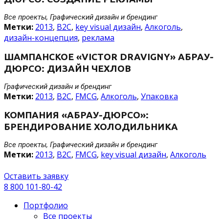
Все проекты, Графический дизайн и брендинг
Метки:
2013
,
B2C
,
key visual дизайн
,
Алкоголь
,
дизайн-концепция
,
реклама
ШАМПАНСКОЕ «VICTOR DRAVIGNY» АБРАУ-
ДЮРСО: ДИЗАЙН ЧЕХЛОВ
Графический дизайн и брендинг
Метки:
2013
,
B2C
,
FMCG
,
Алкоголь
,
Упаковка
КОМПАНИЯ «АБРАУ-ДЮРСО»:
БРЕНДИРОВАНИЕ ХОЛОДИЛЬНИКА
Все проекты, Графический дизайн и брендинг
Метки:
2013
,
B2C
,
FMCG
,
key visual дизайн
,
Алкоголь
Оставить заявку
8 800 101-80-42
Портфолио
Все проекты