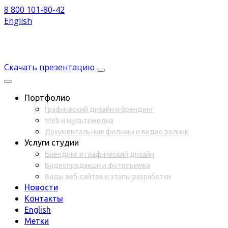
8 800 101-80-42
English
Скачать презентацию
Портфолио
Графический дизайн и брендинг
Web и мультимедиа
Документальные фильмы и видео ролики
Услуги студии
Брендинг и графический дизайн
Видеопродакшн и фотосъемка
Виды веб-сайтов и этапы разработки
Новости
Контакты
English
Метки