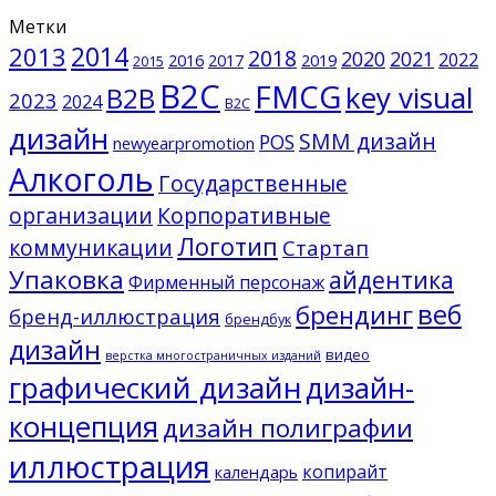
Метки
2014
2013
2018
2020
2021
2022
2016
2017
2019
2015
B2C
FMCG
key visual
B2B
2023
2024
B2С
дизайн
SMM дизайн
POS
newyearpromotion
Алкоголь
Государственные
организации
Корпоративные
Логотип
коммуникации
Стартап
Упаковка
айдентика
Фирменный персонаж
веб
брендинг
бренд-иллюстрация
брендбук
дизайн
видео
верстка многостраничных изданий
графический дизайн
дизайн-
концепция
дизайн полиграфии
иллюстрация
копирайт
календарь