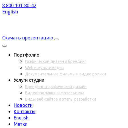
8 800 101-80-42
English
Скачать презентацию
Портфолио
Графический дизайн и брендинг
Web и мультимедиа
Документальные фильмы и видео ролики
Услуги студии
Брендинг и графический дизайн
Видеопродакшн и фотосъемка
Виды веб-сайтов и этапы разработки
Новости
Контакты
English
Метки