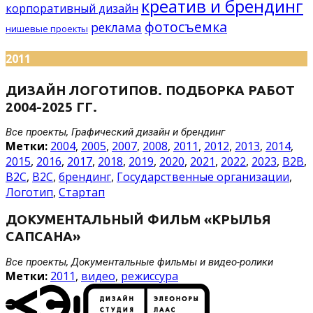
креатив и брендинг
корпоративный дизайн
фотосъемка
реклама
нишевые проекты
2011
ДИЗАЙН ЛОГОТИПОВ. ПОДБОРКА РАБОТ
2004-2025 ГГ.
Все проекты, Графический дизайн и брендинг
Метки:
2004
,
2005
,
2007
,
2008
,
2011
,
2012
,
2013
,
2014
,
2015
,
2016
,
2017
,
2018
,
2019
,
2020
,
2021
,
2022
,
2023
,
B2B
,
B2C
,
B2С
,
брендинг
,
Государственные организации
,
Логотип
,
Стартап
ДОКУМЕНТАЛЬНЫЙ ФИЛЬМ «КРЫЛЬЯ
САПСАНА»
Все проекты, Документальные фильмы и видео-ролики
Метки:
2011
,
видео
,
режиссура